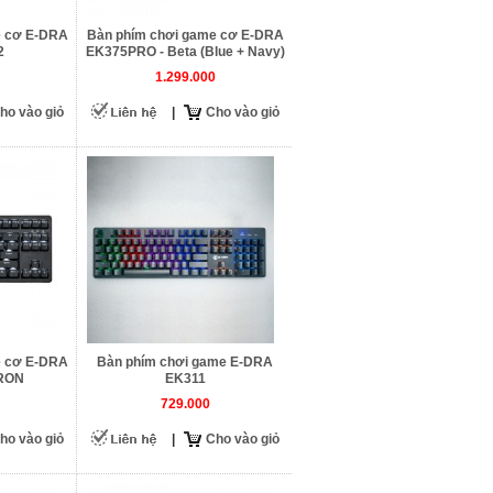
e cơ E-DRA
Bàn phím chơi game cơ E-DRA
2
EK375PRO - Beta (Blue + Navy)
1.299.000
ho vào giỏ
|
Cho vào giỏ
e cơ E-DRA
Bàn phím chơi game E-DRA
RON
EK311
729.000
ho vào giỏ
|
Cho vào giỏ