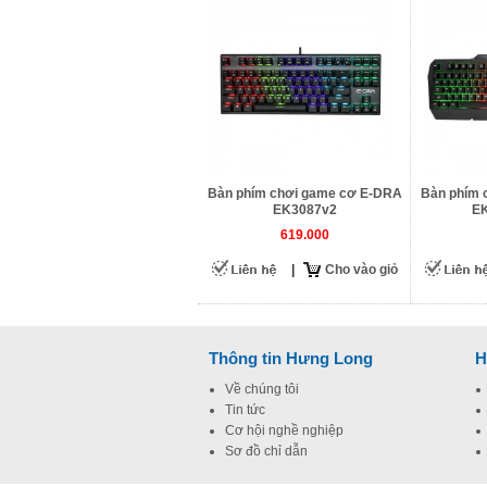
Bàn phím chơi game cơ E-DRA
Bàn phím 
EK3087v2
EK
619.000
|
Cho vào giỏ
Thông tin Hưng Long
H
Về chúng tôi
Tin tức
Cơ hội nghề nghiệp
Sơ đồ chỉ dẫn