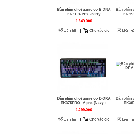
Bàn phím chơi game cơ E-DRA
Bàn phím 
EK3104 Pro Cherry
EK368
1.849.000
|
Cho vào giỏ
Bàn phím chơi game cơ E-DRA
Bàn phím 
EK375PRO - Alpha (Navy +
EK387
Blue)
1.299.000
|
Cho vào giỏ