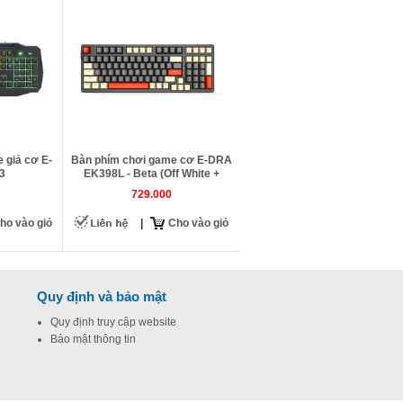
 giả cơ E-
Bàn phím chơi game cơ E-DRA
3
EK398L - Beta (Off White +
Gray)
729.000
ho vào giỏ
|
Cho vào giỏ
Quy định và bảo mật
Quy định truy cập website
Bảo mật thông tin