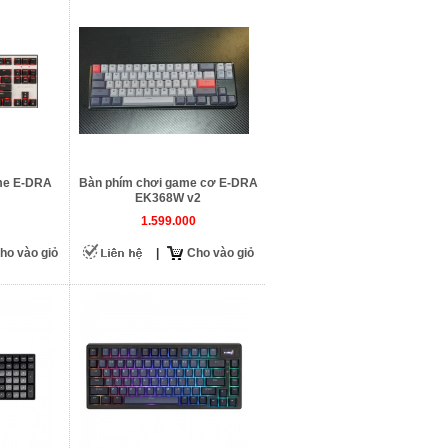
me E-DRA
Bàn phím chơi game cơ E-DRA
EK368W v2
1.599.000
ho vào giỏ
|
Cho vào giỏ