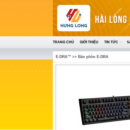
TRANG CHỦ
GIỚI THIỆU
TIN TỨC
S
E-DRA™
>>
Bàn phím E-DRA