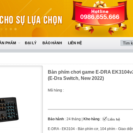
0986.655.666
ẢN PHẨM
ĐẠI LÝ
BẢO HÀNH
LIÊN HỆ
Bàn phím chơi game E-DRA EK3104v
(E-Dra Switch, New 2022)
Mã hàng :
Bảo hành
: 24 tháng |
Kho hàng
:
E-DRA - EK3104 - Bàn phím cơ, 104 phím - Giao diệ