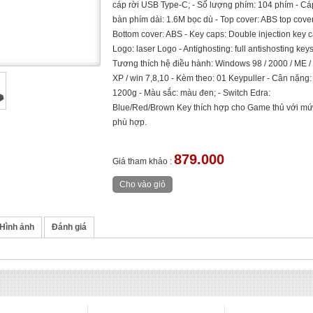
cáp rời USB Type-C; - Số lượng phím: 104 phím - Cá
bàn phím dài: 1.6M bọc dù - Top cover: ABS top cover
Bottom cover: ABS - Key caps: Double injection key c
Logo: laser Logo - Antighosting: full antishosting keys
Tương thích hệ điều hành: Windows 98 / 2000 / ME / 
XP / win 7,8,10 - Kèm theo: 01 Keypuller - Cân nặng:
1200g - Màu sắc: màu đen; - Switch Edra:
Blue/Red/Brown Key thích hợp cho Game thủ với mứ
phù hợp.
879.000
Giá tham khảo :
Hình ảnh
Đánh giá