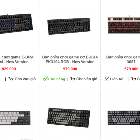
m chơi game E-DRA
Bàn phím chơi game cơ E-DRA
Bàn phím chơi ga
4 - New Version
EK3104 RGB - New Version
3087
829.000
979.000
579.000
|
Cho vào giỏ
|
Cho vào giỏ
|
C