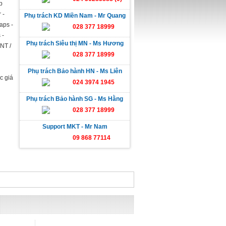
p
 -
Phụ trách KD Miền Nam - Mr Quang
aps -
028 377 18999
 -
Phụ trách Siêu thị MN - Ms Hương
NT /
028 377 18999
Phụ trách Bảo hành HN - Ms Liên
c giá
024 3974 1945
Phụ trách Bảo hành SG - Ms Hằng
028 377 18999
Support MKT - Mr Nam
09 868 77114