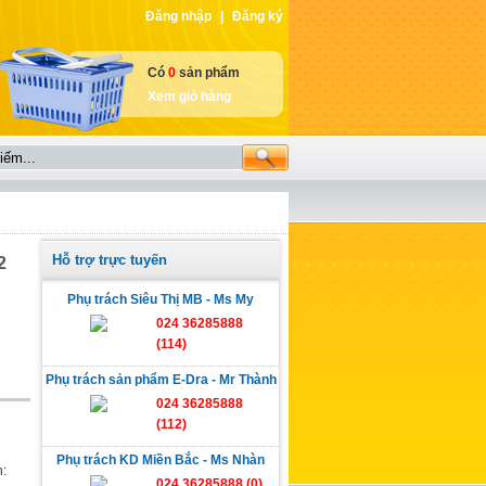
Đăng nhập
|
Đăng ký
Có
0
sản phẩm
Xem giỏ hàng
Hỗ trợ trực tuyến
2
Phụ trách Siêu Thị MB - Ms My
024 36285888
(114)
Phụ trách sản phẩm E-Dra - Mr Thành
024 36285888
(112)
Phụ trách KD Miền Bắc - Ms Nhàn
n:
024 36285888 (0)