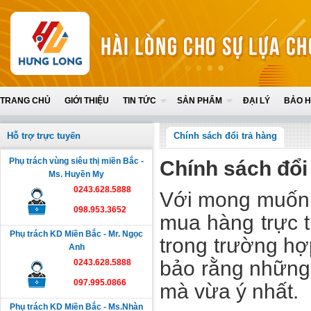
TRANG CHỦ
GIỚI THIỆU
TIN TỨC
SẢN PHẨM
ĐẠI LÝ
BẢO 
Hỗ trợ trực tuyến
Chính sách đổi trả hàng
Phụ trách vùng siêu thị miền Bắc -
Chính sách đổi
Ms. Huyền My
0243.628.5888
Với mong muốn m
098.953.3652
mua hàng trực 
Phụ trách KD Miền Bắc - Mr. Ngọc
trong trường h
Anh
bảo rằng những
0243.628.5888
097.995.0866
mà vừa ý nhất.
Phụ trách KD Miền Bắc - Ms.Nhàn