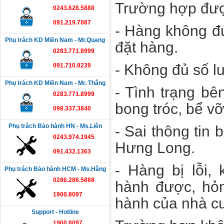
Trường hợp đượ
0243.628.5888
091.219.7087
- Hàng không đ
Phụ trách KD Miền Nam - Mr.Quang
đặt hàng.
0283.771.8999
- Không đủ số l
091.710.9239
Phụ trách KD Miền Nam - Mr. Thắng
- Tình trạng bê
0283.771.8999
bong tróc, bể 
098.337.3840
Phụ trách Bảo hành HN - Ms.Liên
- Sai thông tin
0243.974.1945
Hưng Long.
091.432.1363
- Hàng bị lỗi,
Phụ trách Bảo hành HCM - Ms.Hằng
0286.286.5888
hành được, hỏ
1900.8097
hành của nhà cu
Support - Hotline
1900.8097