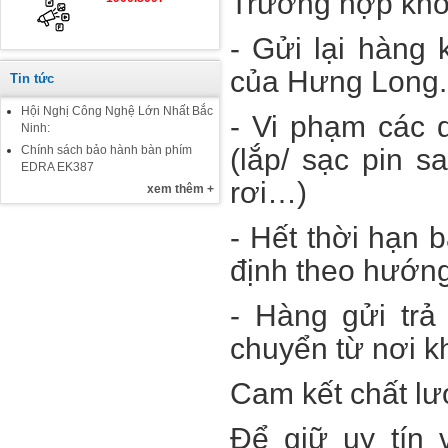
Trường hợp khô
- Gửi lại hàng
của Hưng Long.
Tin tức
Hội Nghị Công Nghệ Lớn Nhất Bắc
- Vi phạm các 
Ninh:
Chính sách bảo hành bàn phím
(lắp/ sạc pin s
EDRA EK387
rơi…)
xem thêm +
- Hết thời hạn 
định theo hướn
- Hàng gửi trả
chuyển từ nơi 
Cam kết chất l
Để giữ uy tín 