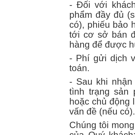
- Đối với khác
phẩm đầy đủ (s
có), phiếu bảo 
tới cơ sở bán 
hàng để được hư
- Phí gửi dịch 
toán.
- Sau khi nhận
tình trạng sả
hoặc chủ động l
vấn đề (nếu có).
Chúng tôi mong 
của Quý khách;