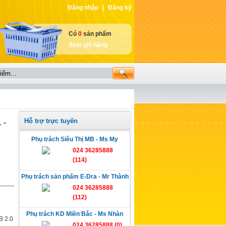
Đăng nhập
|
Đăng ký
Có
0
sản phẩm
Xem giỏ hàng
Hỗ trợ trực tuyến
 -
Phụ trách Siêu Thị MB - Ms My
024 36285888
(114)
Phụ trách sản phẩm E-Dra - Mr Thành
024 36285888
(112)
Phụ trách KD Miền Bắc - Ms Nhàn
B 2.0
024 36285888 (0)