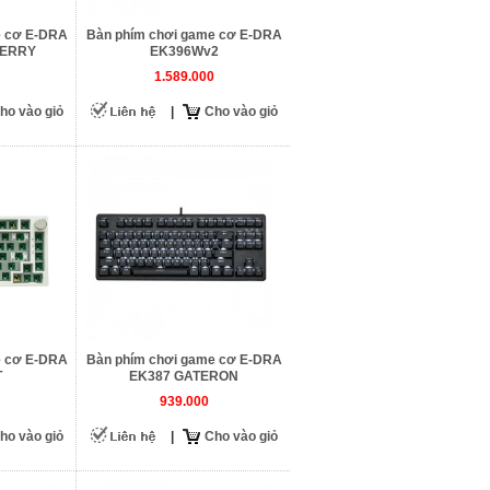
e cơ E-DRA
Bàn phím chơi game cơ E-DRA
HERRY
EK396Wv2
1.589.000
ho vào giỏ
|
Cho vào giỏ
e cơ E-DRA
Bàn phím chơi game cơ E-DRA
T
EK387 GATERON
939.000
ho vào giỏ
|
Cho vào giỏ