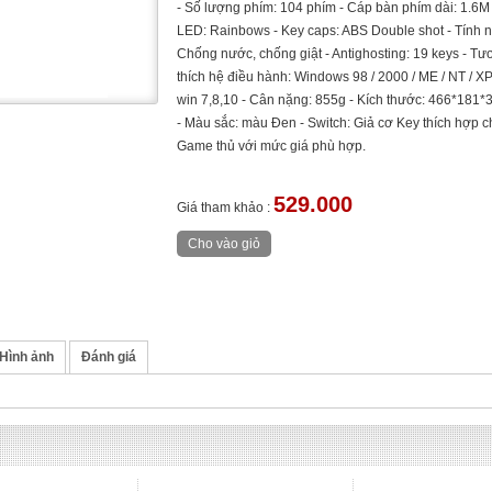
- Số lượng phím: 104 phím - Cáp bàn phím dài: 1.6M 
LED: Rainbows - Key caps: ABS Double shot - Tính 
Chống nước, chống giật - Antighosting: 19 keys - T
thích hệ điều hành: Windows 98 / 2000 / ME / NT / XP
win 7,8,10 - Cân nặng: 855g - Kích thước: 466*181
- Màu sắc: màu Đen - Switch: Giả cơ Key thích hợp c
Game thủ với mức giá phù hợp.
529.000
Giá tham khảo :
Hình ảnh
Đánh giá