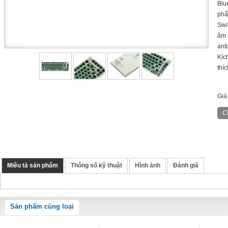
Blu
phẩ
Swi
âm 
ant
Kíc
thí
Giá
Miêu tả sản phẩm
Thông số kỹ thuật
Hình ảnh
Đánh giá
Sản phẩm cùng loại