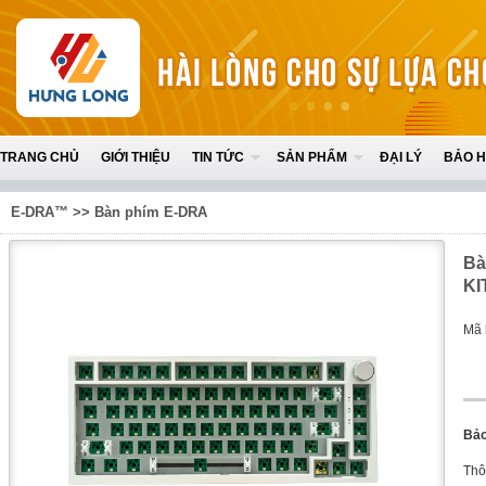
TRANG CHỦ
GIỚI THIỆU
TIN TỨC
SẢN PHẨM
ĐẠI LÝ
BẢO 
E-DRA™
>>
Bàn phím E-DRA
Bà
KI
Mã 
Bảo
Thô