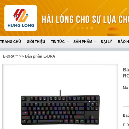
TRANG CHỦ
GIỚI THIỆU
TIN TỨC
SẢN PHẨM
ĐẠI LÝ
BẢO 
E-DRA™
>>
Bàn phím E-DRA
Bà
R
Mã 
Bảo
E-D