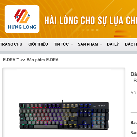
TRANG CHỦ
GIỚI THIỆU
TIN TỨC
SẢN PHẨM
ĐẠI LÝ
BẢO 
E-DRA™
>>
Bàn phím E-DRA
Bà
- 
Mã 
Bảo
Bàn