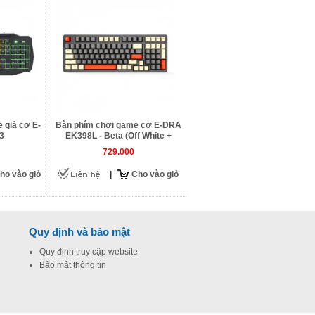
 giả cơ E-
Bàn phím chơi game cơ E-DRA
3
EK398L - Beta (Off White +
Gray)
729.000
ho vào giỏ
|
Cho vào giỏ
Quy định và bảo mật
Quy định truy cập website
Bảo mật thông tin