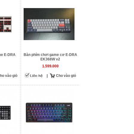
me E-DRA
Bàn phím chơi game cơ E-DRA
EK368W v2
1.599.000
ho vào giỏ
|
Cho vào giỏ