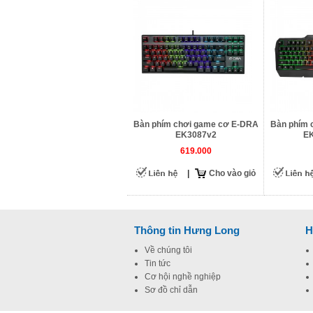
Bàn phím chơi game cơ E-DRA
Bàn phím 
EK3087v2
EK
619.000
|
Cho vào giỏ
Thông tin Hưng Long
H
Về chúng tôi
Tin tức
Cơ hội nghề nghiệp
Sơ đồ chỉ dẫn