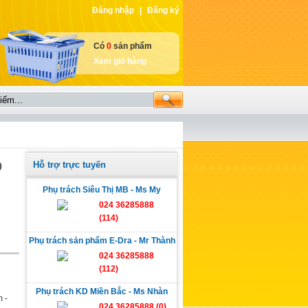
Đăng nhập
|
Đăng ký
Có
0
sản phẩm
Xem giỏ hàng
Hỗ trợ trực tuyến
0
Phụ trách Siêu Thị MB - Ms My
024 36285888
(114)
Phụ trách sản phẩm E-Dra - Mr Thành
024 36285888
(112)
Phụ trách KD Miền Bắc - Ms Nhàn
 -
024 36285888 (0)