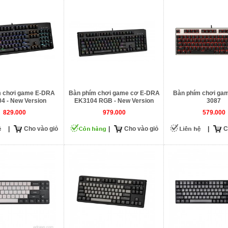
m chơi game E-DRA
Bàn phím chơi game cơ E-DRA
Bàn phím chơi ga
4 - New Version
EK3104 RGB - New Version
3087
829.000
979.000
579.000
|
Cho vào giỏ
|
Cho vào giỏ
|
C