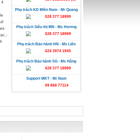
 4
Phụ trách KD Miền Nam - Mr Quang
le
028 377 18999
ull
Phụ trách Siêu thị MN - Ms Hương
ows
028 377 18999
ạc; -
ch
Phụ trách Bảo hành HN - Ms Liên
024 3974 1945
Phụ trách Bảo hành SG - Ms Hằng
028 377 18999
Support MKT - Mr Nam
09 868 77114