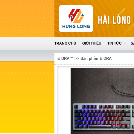
TRANG CHỦ
GIỚI THIỆU
TIN TỨC
S
E-DRA™
>>
Bàn phím E-DRA