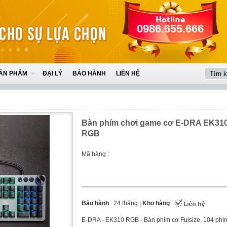
0986.655.666
ẢN PHẨM
ĐẠI LÝ
BẢO HÀNH
LIÊN HỆ
Bàn phím chơi game cơ E-DRA EK31
RGB
Mã hàng :
Bảo hành
: 24 tháng |
Kho hàng
:
E-DRA - EK310 RGB - Bàn phím cơ Fulsize, 104 phím