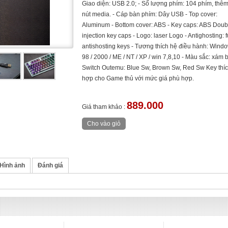
Giao diện: USB 2.0; - Số lượng phím: 104 phím, thêm
nút media. - Cáp bàn phím: Dây USB - Top cover:
Aluminum - Bottom cover: ABS - Key caps: ABS Doub
injection key caps - Logo: laser Logo - Antighosting: f
antishosting keys - Tương thích hệ điều hành: Wind
98 / 2000 / ME / NT / XP / win 7,8,10 - Màu sắc: xám b
Switch Outemu: Blue Sw, Brown Sw, Red Sw Key thí
hợp cho Game thủ với mức giá phù hợp.
889.000
Giá tham khảo :
Hình ảnh
Đánh giá