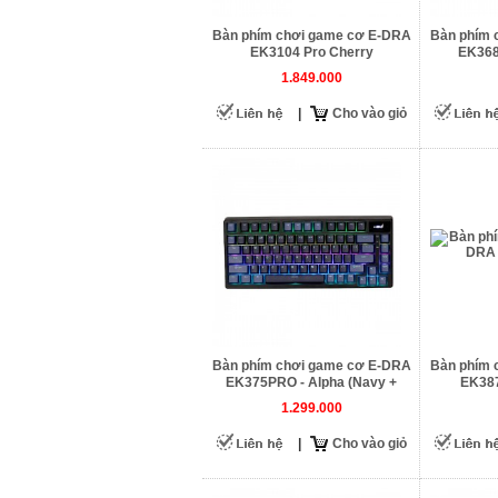
Bàn phím chơi game cơ E-DRA
Bàn phím 
EK3104 Pro Cherry
EK368
1.849.000
|
Cho vào giỏ
Bàn phím chơi game cơ E-DRA
Bàn phím 
EK375PRO - Alpha (Navy +
EK387
Blue)
1.299.000
|
Cho vào giỏ