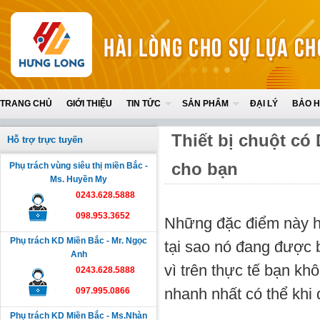
TRANG CHỦ
GIỚI THIỆU
TIN TỨC
SẢN PHẨM
ĐẠI LÝ
BẢO 
Thiết bị chuột có 
Hỗ trợ trực tuyến
cho bạn
Phụ trách vùng siêu thị miền Bắc -
Ms. Huyền My
0243.628.5888
098.953.3652
Những đặc điểm này hầ
Phụ trách KD Miền Bắc - Mr. Ngọc
tại sao nó đang được b
Anh
vì trên thực tế bạn k
0243.628.5888
nhanh nhất có thể khi 
097.995.0866
Phụ trách KD Miền Bắc - Ms.Nhàn