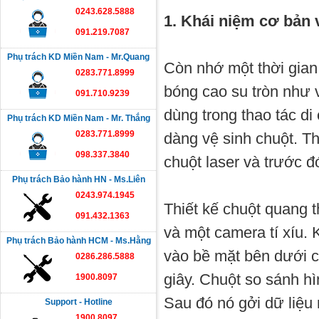
0243.628.5888
1. Khái niệm cơ bản 
091.219.7087
Phụ trách KD Miền Nam - Mr.Quang
Còn nhớ một thời gian
0283.771.8999
bóng cao su tròn như v
091.710.9239
dùng trong thao tác di
Phụ trách KD Miền Nam - Mr. Thắng
0283.771.8999
dàng vệ sinh chuột. Th
098.337.3840
chuột laser và trước đ
Phụ trách Bảo hành HN - Ms.Liên
0243.974.1945
Thiết kế chuột quang 
091.432.1363
và một camera tí xíu.
Phụ trách Bảo hành HCM - Ms.Hằng
vào bề mặt bên dưới 
0286.286.5888
giây. Chuột so sánh h
1900.8097
Sau đó nó gởi dữ liệu 
Support - Hotline
1900.8097