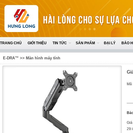
TRANG CHỦ
GIỚI THIỆU
TIN TỨC
SẢN PHẨM
ĐẠI LÝ
BẢO 
E-DRA™
>>
Màn hình máy tính
Gi
Mã 
Bảo
Giá
29 