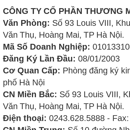
CÔNG TY CỔ PHẦN THƯƠNG M
Văn Phòng:
Số 93 Louis VIII, Kh
Văn Thụ, Hoàng Mai, TP Hà Nội.
Mã Số Doanh Nghiệp:
01013310
Đăng Ký Lần Đầu:
08/01/2003
Cơ Quan Cấp:
Phòng đăng ký kin
phố Hà Nội
CN Miền Bắc:
Số 93 Louis VIII, 
Văn Thụ, Hoàng Mai, TP Hà Nội.
Điện thoại:
0243.628.5888 - Fax:
CN Miền Trung:
Số 10 đường Nhơ