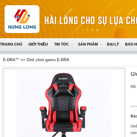
TRANG CHỦ
GIỚI THIỆU
TIN TỨC
SẢN PHẨM
ĐẠI LÝ
BẢO 
E-DRA™
>>
Ghế chơi game E-DRA
Gh
Mã 
Bảo
Ghế
cao 