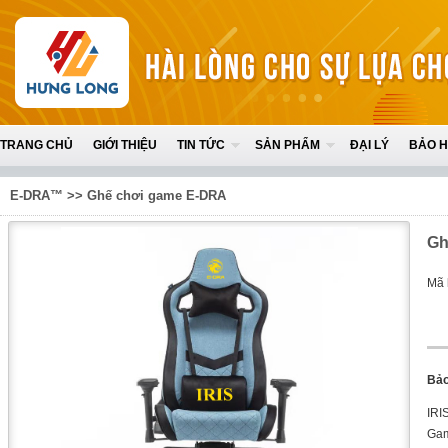
TRANG CHỦ
GIỚI THIỆU
TIN TỨC
SẢN PHẨM
ĐẠI LÝ
BẢO 
E-DRA™
>>
Ghế chơi game E-DRA
Gh
Mã 
Bảo
IRI
Gam