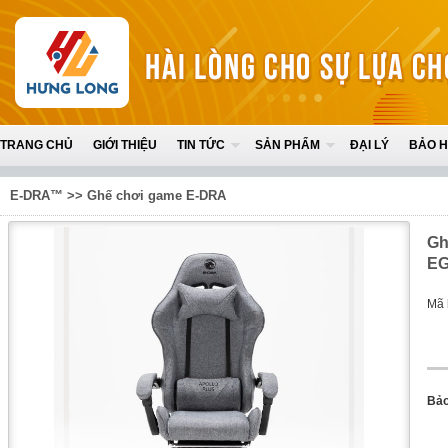
TRANG CHỦ
GIỚI THIỆU
TIN TỨC
SẢN PHẨM
ĐẠI LÝ
BẢO 
E-DRA™
>>
Ghế chơi game E-DRA
Gh
EG
Mã 
Bảo