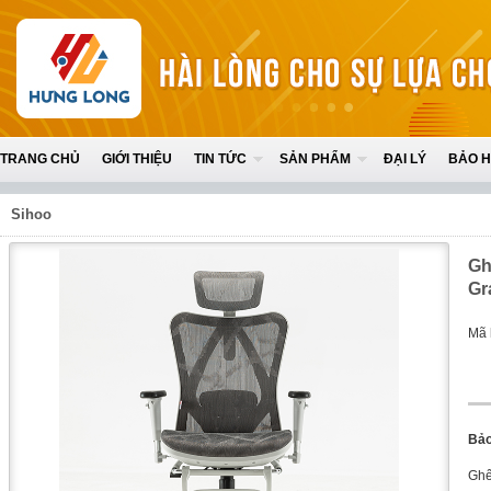
TRANG CHỦ
GIỚI THIỆU
TIN TỨC
SẢN PHẨM
ĐẠI LÝ
BẢO 
Sihoo
Gh
Gr
Mã 
Bảo
Ghế