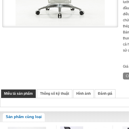
lướ
đầu
điề
chứ
thé
Bán
thư
cả 
sử 
Giá
Miêu tả sản phẩm
Thông số kỹ thuật
Hình ảnh
Đánh giá
Sản phẩm cùng loại