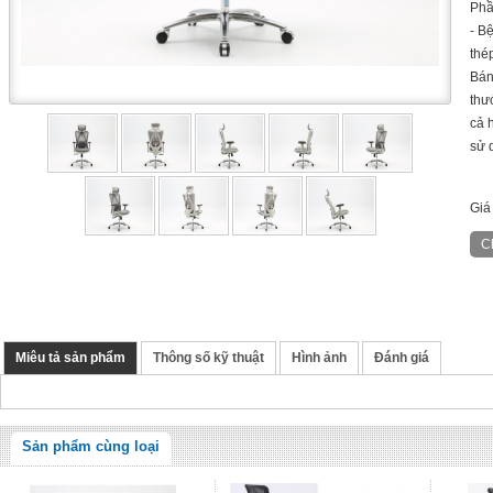
Phầ
- B
thé
Bán
thư
cả 
sử 
Giá
Miêu tả sản phẩm
Thông số kỹ thuật
Hình ảnh
Đánh giá
Sản phẩm cùng loại