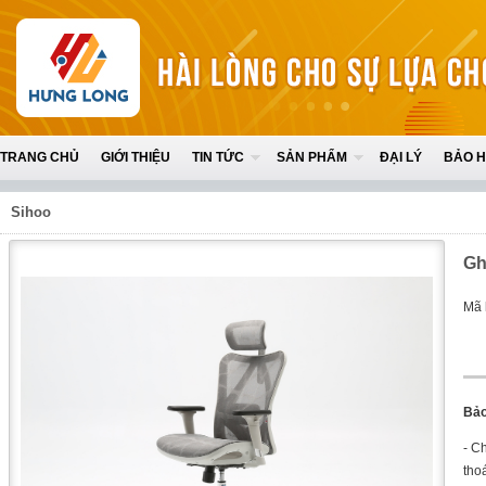
TRANG CHỦ
GIỚI THIỆU
TIN TỨC
SẢN PHẨM
ĐẠI LÝ
BẢO 
Sihoo
Gh
Mã 
Bảo
- C
tho