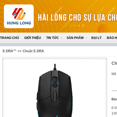
TRANG CHỦ
GIỚI THIỆU
TIN TỨC
SẢN PHẨM
ĐẠI LÝ
BẢO 
E-DRA™
>>
Chuột E-DRA
Ch
Mã 
Bảo
E-D
120