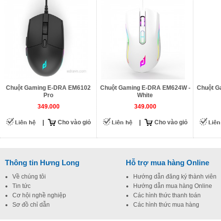
Chuột Gaming E-DRA EM6102
Chuột Gaming E-DRA EM624W -
Chuột G
Pro
White
349.000
349.000
|
Cho vào giỏ
|
Cho vào giỏ
Thông tin Hưng Long
Hỗ trợ mua hàng Online
Về chúng tôi
Hướng dẫn đăng ký thành viên
Tin tức
Hướng dẫn mua hàng Online
Cơ hội nghề nghiệp
Các hình thức thanh toán
Sơ đồ chỉ dẫn
Các hình thức mua hàng