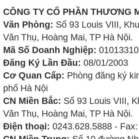
CÔNG TY CỔ PHẦN THƯƠNG M
Văn Phòng:
Số 93 Louis VIII, Kh
Văn Thụ, Hoàng Mai, TP Hà Nội.
Mã Số Doanh Nghiệp:
01013310
Đăng Ký Lần Đầu:
08/01/2003
Cơ Quan Cấp:
Phòng đăng ký kin
phố Hà Nội
CN Miền Bắc:
Số 93 Louis VIII, 
Văn Thụ, Hoàng Mai, TP Hà Nội.
Điện thoại:
0243.628.5888 - Fax:
CN Miền Trung:
Số 10 đường Nhơ