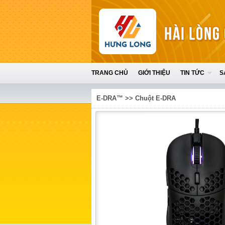
TRANG CHỦ
GIỚI THIỆU
TIN TỨC
S
E-DRA™
>>
Chuột E-DRA