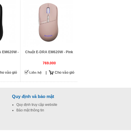
A EM620W -
Chuột E-DRA EM620W - Pink
769.000
ho vào giỏ
|
Cho vào giỏ
Quy định và bảo mật
Quy định truy cập website
Bảo mật thông tin