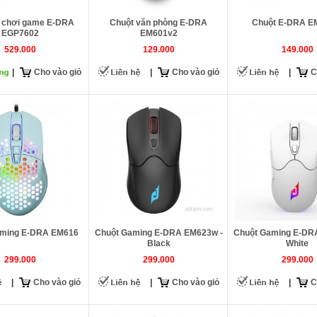
 chơi game E-DRA
Chuột văn phòng E-DRA
Chuột E-DRA 
EGP7602
EM601v2
529.000
129.000
149.000
|
Cho vào giỏ
|
Cho vào giỏ
|
C
aming E-DRA EM616
Chuột Gaming E-DRA EM623w -
Chuột Gaming E-DR
Black
White
299.000
299.000
299.000
|
Cho vào giỏ
|
Cho vào giỏ
|
C