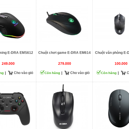
ming E-DRA EMS612
Chuột chơi game E-DRA EM614
Chuột văn phòng E
249.000
279.000
100.000
|
Cho vào giỏ
|
Cho vào giỏ
|
C