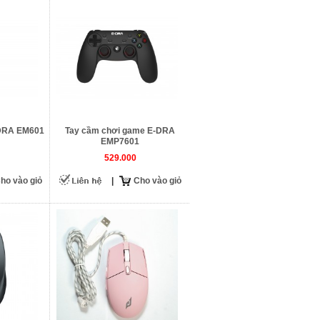
-DRA EM601
Tay cầm chơi game E-DRA
EMP7601
529.000
ho vào giỏ
|
Cho vào giỏ