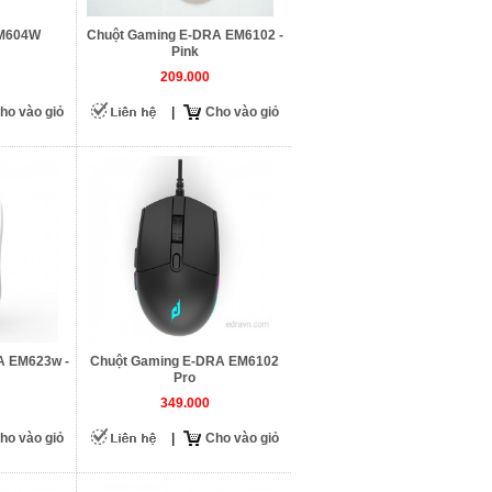
EM604W
Chuột Gaming E-DRA EM6102 -
Pink
209.000
ho vào giỏ
|
Cho vào giỏ
A EM623w -
Chuột Gaming E-DRA EM6102
Pro
349.000
ho vào giỏ
|
Cho vào giỏ