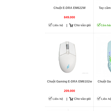
Chuột E-DRA EM622W
Tay cầm
849.000
|
Cho vào giỏ
Chuột Gaming E-DRA EM6102w
Chuột G
209.000
|
Cho vào giỏ