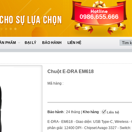
0986.655.666
ẢN PHẨM
ĐẠI LÝ
BẢO HÀNH
LIÊN HỆ
Chuột E-DRA EM618
Mã hàng :
Bảo hành
: 24 tháng |
Kho hàng
:
E-DRA - EM618 - Giao diện: USB Type-C, Wireless -
phân giải: 12400 DPI - Chipset Avago 3327 - Switch: