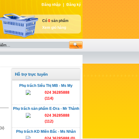
Đăng nhập
|
Đăng ký
Có
0
sản phẩm
Xem giỏ hàng
Hỗ trợ trực tuyến
Phụ trách Siêu Thị MB - Ms My
024 36285888
(114)
Phụ trách sản phẩm E-Dra - Mr Thành
024 36285888
(112)
 Độ
Phụ trách KD Miền Bắc - Ms Nhàn
024 36285888 (0)