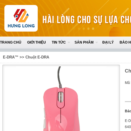
TRANG CHỦ
GIỚI THIỆU
TIN TỨC
SẢN PHẨM
ĐẠI LÝ
BẢO 
E-DRA™
>>
Chuột E-DRA
Ch
Mã 
Bảo
E-D
640