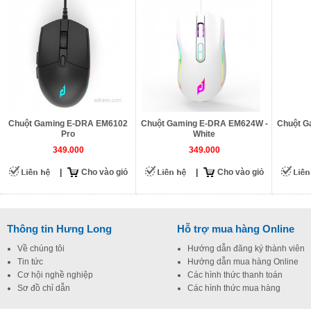
Chuột Gaming E-DRA EM6102
Chuột Gaming E-DRA EM624W -
Chuột G
Pro
White
349.000
349.000
|
Cho vào giỏ
|
Cho vào giỏ
Thông tin Hưng Long
Hỗ trợ mua hàng Online
Về chúng tôi
Hướng dẫn đăng ký thành viên
Tin tức
Hướng dẫn mua hàng Online
Cơ hội nghề nghiệp
Các hình thức thanh toán
Sơ đồ chỉ dẫn
Các hình thức mua hàng