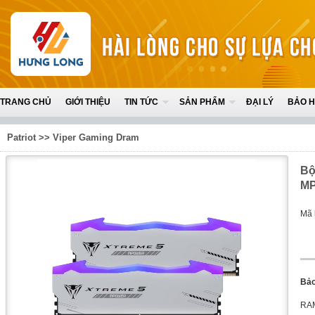
TRANG CHỦ
GIỚI THIỆU
TIN TỨC
SẢN PHẨM
ĐẠI LÝ
BẢO 
Patriot
>>
Viper Gaming Dram
Bộ
MP
Mã 
Bảo
RAM