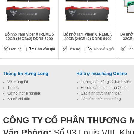
Bộ nhớ ram Viper XTREME 5
Bộ nhớ ram Viper XTREME 5
Bộ nhớ 
32GB (16GBx2) DDR5-6000
48GB (24GBx2) DDR5-6000
32GB 
|
Cho vào giỏ
|
Cho vào giỏ
Thông tin Hưng Long
Hỗ trợ mua hàng Online
Về chúng tôi
Hướng dẫn đăng ký thành viên
Tin tức
Hướng dẫn mua hàng Online
Cơ hội nghề nghiệp
Các hình thức thanh toán
Sơ đồ chỉ dẫn
Các hình thức mua hàng
CÔNG TY CỔ PHẦN THƯƠNG M
Văn Phòng:
Số 93 Louis VIII, Kh