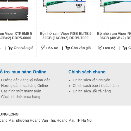
am Viper XTREME 5
Bộ nhớ ram Viper RGB ELITE 5
Bộ nhớ ram Viper R
4GBx2) DDR5-6000
32GB (16GBx2) DDR5-7000
96GB (48GBx2) D
|
Cho vào giỏ
|
Cho vào giỏ
|
C
ỗ trợ mua hàng Online
Chính sách chung
Hướng dẫn đăng ký thành viên
Chính sách vận chuyển
Hướng dẫn mua hàng Online
Chính sách bảo trì, bảo hành
Các hình thức thanh toán
Chính sách đổi trả hàng
Các hình thức mua hàng
HƯNG LONG
s Hoàng Mai, phường Hoàng Văn Thụ, Hoàng Mai, TP Hà Nội.