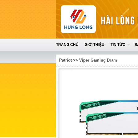
TRANG CHỦ
GIỚI THIỆU
TIN TỨC
S
Patriot
>>
Viper Gaming Dram