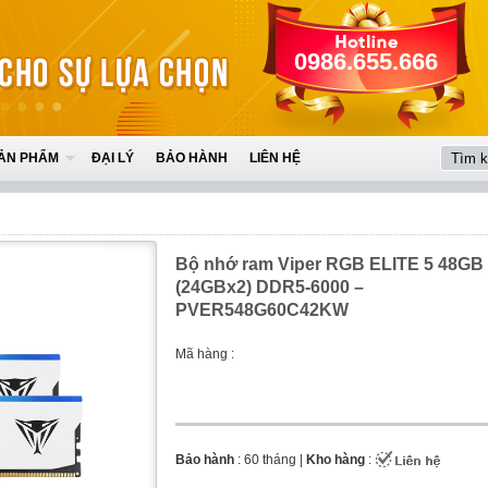
0986.655.666
ẢN PHẨM
ĐẠI LÝ
BẢO HÀNH
LIÊN HỆ
Bộ nhớ ram Viper RGB ELITE 5 48GB
(24GBx2) DDR5-6000 –
PVER548G60C42KW
Mã hàng :
Bảo hành
: 60 tháng |
Kho hàng
: