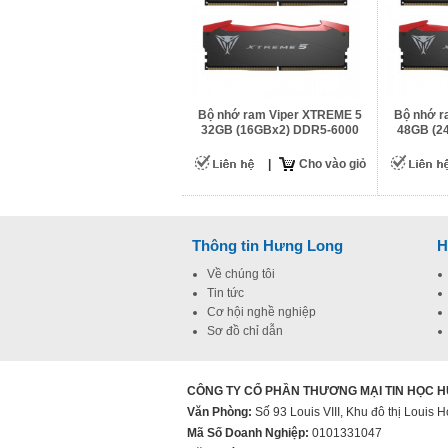
Bộ nhớ ram Viper XTREME 5
Bộ nhớ r
32GB (16GBx2) DDR5-6000
48GB (2
|
Cho vào giỏ
Thông tin Hưng Long
H
Về chúng tôi
Tin tức
Cơ hội nghề nghiệp
Sơ đồ chỉ dẫn
CÔNG TY CỔ PHẦN THƯƠNG MẠI TIN HỌC 
Văn Phòng:
Số 93 Louis VIII, Khu đô thị Loui
Mã Số Doanh Nghiệp:
0101331047