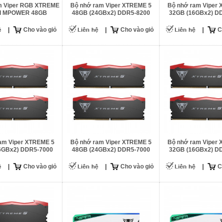
m Viper RGB XTREME
Bộ nhớ ram Viper XTREME 5
Bộ nhớ ram Viper
SI MPOWER 48GB
48GB (24GBx2) DDR5-8200
32GB (16GBx2) D
Bx2) DDR5-6400
|
Cho vào giỏ
|
Cho vào giỏ
|
C
am Viper XTREME 5
Bộ nhớ ram Viper XTREME 5
Bộ nhớ ram Viper
6GBx2) DDR5-7000
48GB (24GBx2) DDR5-7000
32GB (16GBx2) D
|
Cho vào giỏ
|
Cho vào giỏ
|
C