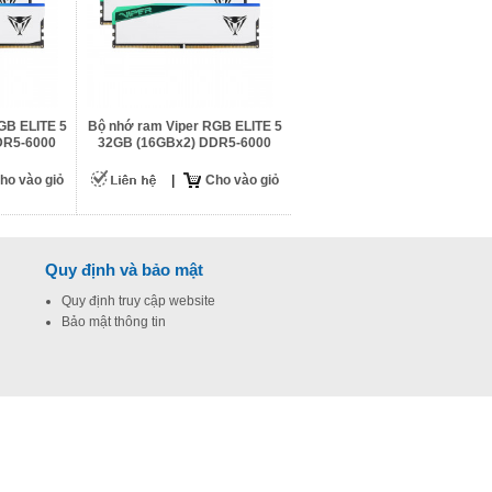
GB ELITE 5
Bộ nhớ ram Viper RGB ELITE 5
DR5-6000
32GB (16GBx2) DDR5-6000
ho vào giỏ
|
Cho vào giỏ
Quy định và bảo mật
Quy định truy cập website
Bảo mật thông tin