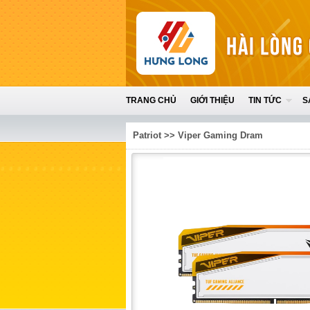
TRANG CHỦ
GIỚI THIỆU
TIN TỨC
S
Patriot
>>
Viper Gaming Dram