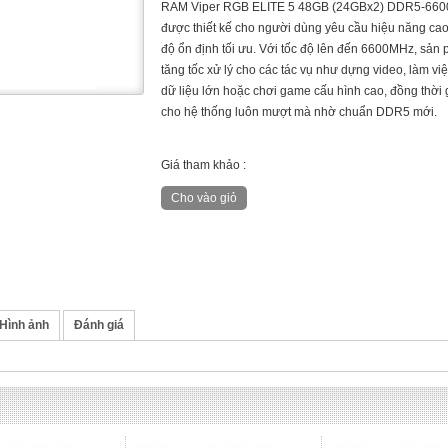
RAM Viper RGB ELITE 5 48GB (24GBx2) DDR5-660
được thiết kế cho người dùng yêu cầu hiệu năng cao
độ ổn định tối ưu. Với tốc độ lên đến 6600MHz, sản
tăng tốc xử lý cho các tác vụ như dựng video, làm việ
dữ liệu lớn hoặc chơi game cấu hình cao, đồng thời 
cho hệ thống luôn mượt mà nhờ chuẩn DDR5 mới.
Giá tham khảo :
Hình ảnh
Đánh giá