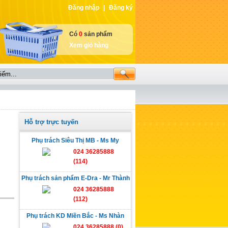
Đăng nhập
|
Đăng ký
Có
0
sản phẩm
Xem giỏ hàng
Hỗ trợ trực tuyến
Phụ trách Siêu Thị MB - Ms My
024 36285888
(114)
Phụ trách sản phẩm E-Dra - Mr Thành
024 36285888
(112)
Phụ trách KD Miền Bắc - Ms Nhàn
024 36285888 (0)