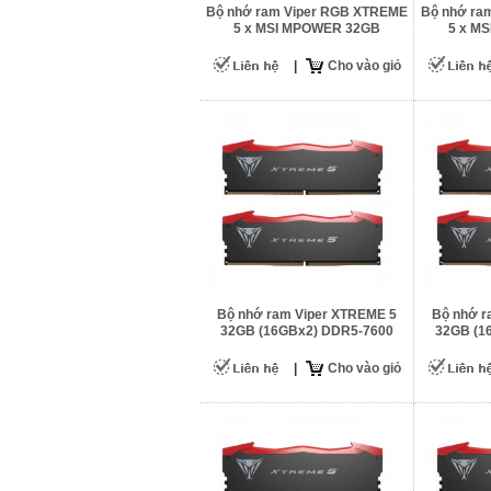
Bộ nhớ ram Viper RGB XTREME
Bộ nhớ ra
5 x MSI MPOWER 32GB
5 x M
(16GBx2) DDR5-8000
(24G
|
Cho vào giỏ
Bộ nhớ ram Viper XTREME 5
Bộ nhớ r
32GB (16GBx2) DDR5-7600
32GB (1
|
Cho vào giỏ