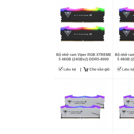
Bộ nhớ ram Viper RGB XTREME
Bộ nhớ ra
5 48GB (24GBx2) DDR5-8000
5 48GB (
|
Cho vào giỏ