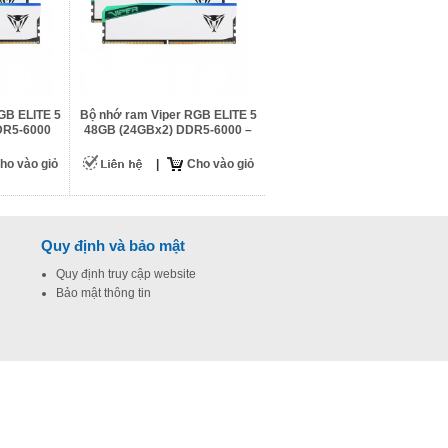
GB ELITE 5
Bộ nhớ ram Viper RGB ELITE 5
DR5-6000
48GB (24GBx2) DDR5-6000 –
PVER548G60C42KW
ho vào giỏ
|
Cho vào giỏ
Quy định và bảo mật
Quy định truy cập website
Bảo mật thông tin