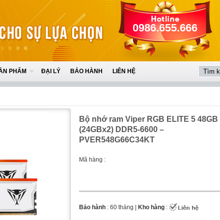
0986.655.666
ẢN PHẨM
ĐẠI LÝ
BẢO HÀNH
LIÊN HỆ
Bộ nhớ ram Viper RGB ELITE 5 48GB
(24GBx2) DDR5-6600 –
PVER548G66C34KT
Mã hàng :
Bảo hành
: 60 tháng |
Kho hàng
: