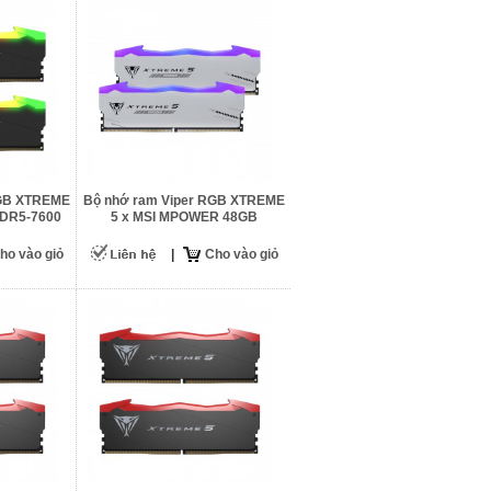
RGB XTREME
Bộ nhớ ram Viper RGB XTREME
DDR5-7600
5 x MSI MPOWER 48GB
(24GBx2) DDR5-8000
ho vào giỏ
|
Cho vào giỏ