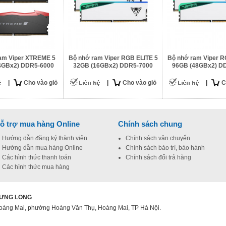
am Viper XTREME 5
Bộ nhớ ram Viper RGB ELITE 5
Bộ nhớ ram Viper R
4GBx2) DDR5-6000
32GB (16GBx2) DDR5-7000
96GB (48GBx2) D
|
Cho vào giỏ
|
Cho vào giỏ
|
C
ỗ trợ mua hàng Online
Chính sách chung
Hướng dẫn đăng ký thành viên
Chính sách vận chuyển
Hướng dẫn mua hàng Online
Chính sách bảo trì, bảo hành
Các hình thức thanh toán
Chính sách đổi trả hàng
Các hình thức mua hàng
HƯNG LONG
s Hoàng Mai, phường Hoàng Văn Thụ, Hoàng Mai, TP Hà Nội.