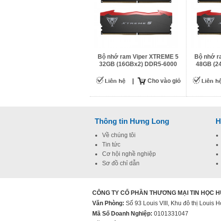
Bộ nhớ ram Viper XTREME 5
Bộ nhớ r
32GB (16GBx2) DDR5-6000
48GB (2
|
Cho vào giỏ
Thông tin Hưng Long
H
Về chúng tôi
Tin tức
Cơ hội nghề nghiệp
Sơ đồ chỉ dẫn
CÔNG TY CỔ PHẦN THƯƠNG MẠI TIN HỌC 
Văn Phòng:
Số 93 Louis VIII, Khu đô thị Loui
Mã Số Doanh Nghiệp:
0101331047