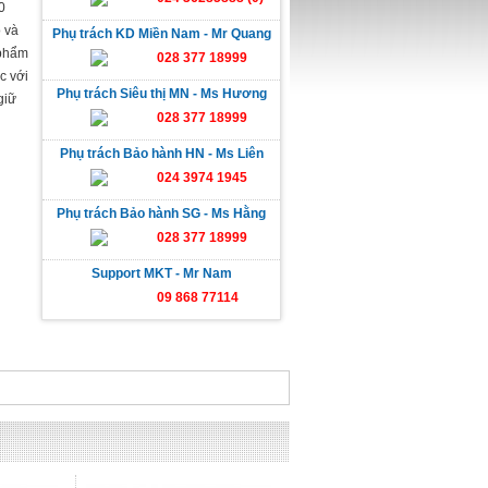
0
 và
Phụ trách KD Miền Nam - Mr Quang
 phẩm
028 377 18999
c với
Phụ trách Siêu thị MN - Ms Hương
giữ
028 377 18999
Phụ trách Bảo hành HN - Ms Liên
024 3974 1945
Phụ trách Bảo hành SG - Ms Hằng
028 377 18999
Support MKT - Mr Nam
09 868 77114