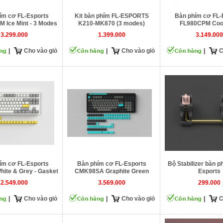
ím cơ FL-Esports
Kit bàn phím FL-ESPORTS
Bàn phím cơ FL-
Ice Mint - 3 Modes
K210-MK870 (3 modes)
FL980CPM Cool
3.299.000
1.399.000
3.149.000
|
Cho vào giỏ
|
Cho vào giỏ
|
C
ím cơ FL-Esports
Bàn phím cơ FL-Esports
Bộ Stabilizer bàn p
ite & Grey - Gasket
CMK98SA Graphite Green
Esports
Mount
2.549.000
3.569.000
299.000
|
Cho vào giỏ
|
Cho vào giỏ
|
C