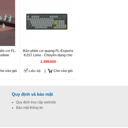
hím cơ FL-
Bàn phím cơ quang FL-Esports
allow
K257 Lime - Chuyên dụng cho
Gamenet
1.399.000
ho vào giỏ
|
Cho vào giỏ
Quy định và bảo mật
Quy định truy cập website
Bảo mật thông tin