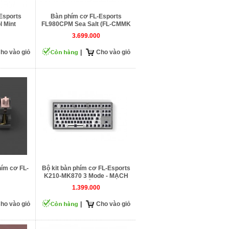
Esports
Bàn phím cơ FL-Esports
 Mint
FL980CPM Sea Salt (FL-CMMK
Cercis Switch)
3.699.000
ho vào giỏ
|
Cho vào giỏ
hím cơ FL-
Bộ kit bàn phím cơ FL-Esports
K210-MK870 3 Mode - MẠCH
XUÔI
1.399.000
ho vào giỏ
|
Cho vào giỏ