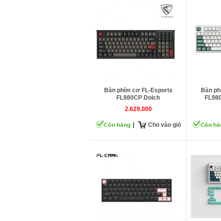
Bàn phím cơ FL-Esports
Bàn ph
FL980CP Dolch
FL98
2.629.000
|
Cho vào giỏ