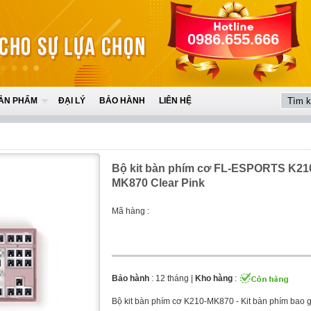
0986.655.666
ẢN PHẨM
ĐẠI LÝ
BẢO HÀNH
LIÊN HỆ
Bộ kit bàn phím cơ FL-ESPORTS K21
MK870 Clear Pink
Mã hàng :
Bảo hành
: 12 tháng |
Kho hàng
:
Bộ kit bàn phím cơ K210-MK870 - Kit bàn phím bao 