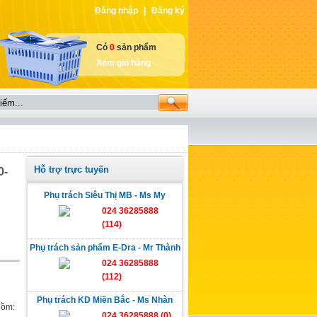
Đăng nhập
|
Đăng ký
Có
0
sản phẩm
Xem giỏ hàng
Hỗ trợ trực tuyến
0-
Phụ trách Siêu Thị MB - Ms My
024 36285888
(114)
Phụ trách sản phẩm E-Dra - Mr Thành
024 36285888
(112)
Phụ trách KD Miền Bắc - Ms Nhàn
gồm:
024 36285888 (0)