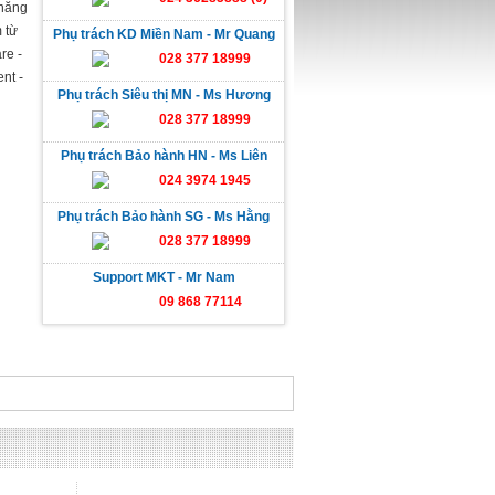
 năng
 từ
Phụ trách KD Miền Nam - Mr Quang
re -
028 377 18999
nt -
Phụ trách Siêu thị MN - Ms Hương
028 377 18999
Phụ trách Bảo hành HN - Ms Liên
024 3974 1945
Phụ trách Bảo hành SG - Ms Hằng
028 377 18999
Support MKT - Mr Nam
09 868 77114