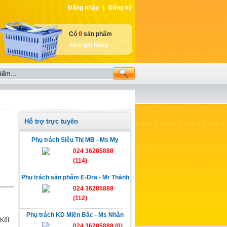
Đăng nhập
|
Đăng ký
Có
0
sản phẩm
Xem giỏ hàng
Hỗ trợ trực tuyến
Phụ trách Siêu Thị MB - Ms My
024 36285888
(114)
Phụ trách sản phẩm E-Dra - Mr Thành
024 36285888
(112)
Phụ trách KD Miền Bắc - Ms Nhàn
 Kết
024 36285888 (0)