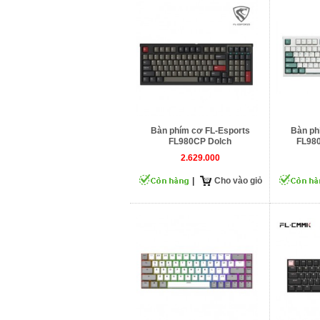
Bàn phím cơ FL-Esports
Bàn ph
FL980CP Dolch
FL98
2.629.000
|
Cho vào giỏ