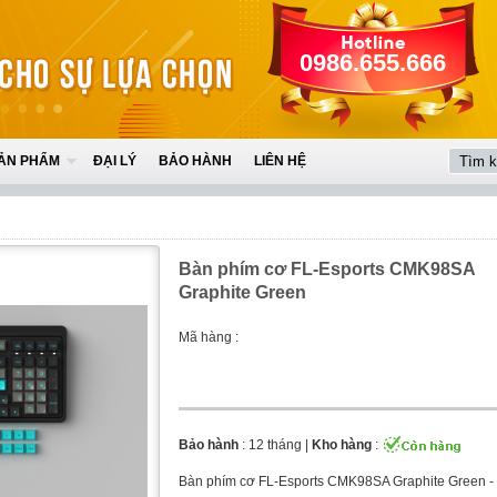
0986.655.666
ẢN PHẨM
ĐẠI LÝ
BẢO HÀNH
LIÊN HỆ
Bàn phím cơ FL-Esports CMK98SA
Graphite Green
Mã hàng :
Bảo hành
: 12 tháng |
Kho hàng
:
Bàn phím cơ FL-Esports CMK98SA Graphite Green -