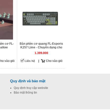
hím cơ FL-
Bàn phím cơ quang FL-Esports
allow
K257 Lime - Chuyên dụng cho
Gamenet
1.399.000
ho vào giỏ
|
Cho vào giỏ
Quy định và bảo mật
Quy định truy cập website
Bảo mật thông tin