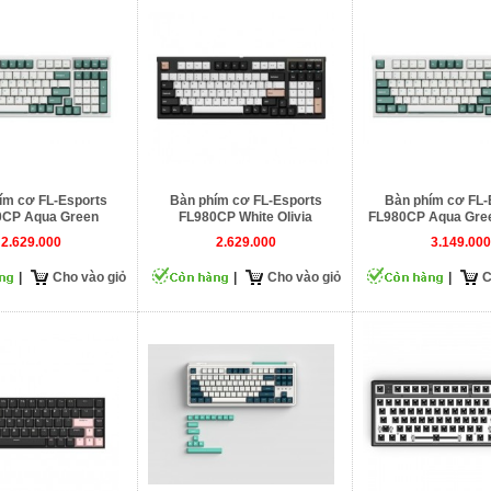
ím cơ FL-Esports
Bàn phím cơ FL-Esports
Bàn phím cơ FL-
0CP Aqua Green
FL980CP White Olivia
FL980CP Aqua Gree
Rosa)
2.629.000
2.629.000
3.149.000
|
Cho vào giỏ
|
Cho vào giỏ
|
C