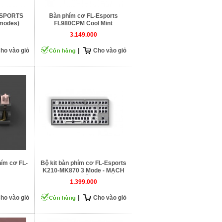
-ESPORTS
Bàn phím cơ FL-Esports
modes)
FL980CPM Cool Mint
3.149.000
ho vào giỏ
|
Cho vào giỏ
hím cơ FL-
Bộ kit bàn phím cơ FL-Esports
K210-MK870 3 Mode - MẠCH
XUÔI
1.399.000
ho vào giỏ
|
Cho vào giỏ