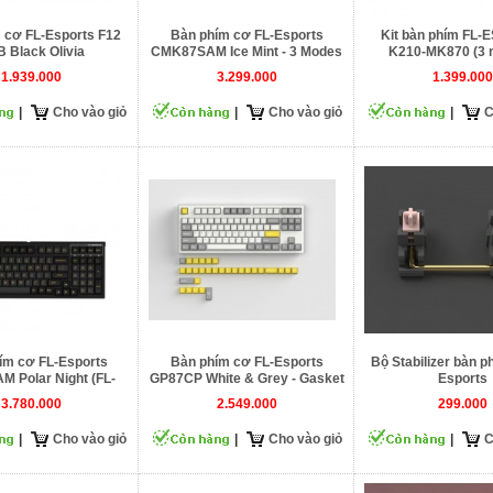
 cơ FL-Esports F12
Bàn phím cơ FL-Esports
Kit bàn phím FL
 Black Olivia
CMK87SAM Ice Mint - 3 Modes
K210-MK870 (3 
1.939.000
3.299.000
1.399.000
|
Cho vào giỏ
|
Cho vào giỏ
|
C
ím cơ FL-Esports
Bàn phím cơ FL-Esports
Bộ Stabilizer bàn p
M Polar Night (FL-
GP87CP White & Grey - Gasket
Esports
Cercis Switch)
Mount
3.780.000
2.549.000
299.000
|
Cho vào giỏ
|
Cho vào giỏ
|
C