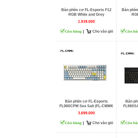
Bàn phím cơ FL-Esports F12
Bàn phím
RGB White and Grey
RGB
1.939.000
|
Cho vào giỏ
Bàn phím cơ FL-Esports
Bàn ph
FL980CPM Sea Salt (FL-CMMK
FL980SA
Cercis Switch)
CMMK 
3.699.000
|
Cho vào giỏ