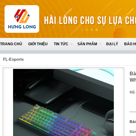
TRANG CHỦ
GIỚI THIỆU
TIN TỨC
SẢN PHẨM
ĐẠI LÝ
BẢO 
FL-Esports
Bà
Wh
Mã 
Bảo
Bàn