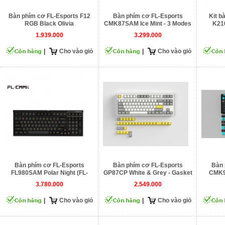
Bàn phím cơ FL-Esports F12
Bàn phím cơ FL-Esports
Kit b
RGB Black Olivia
CMK87SAM Ice Mint - 3 Modes
K21
1.939.000
3.299.000
|
Cho vào giỏ
|
Cho vào giỏ
Bàn phím cơ FL-Esports
Bàn phím cơ FL-Esports
Bàn 
FL980SAM Polar Night (FL-
GP87CP White & Grey - Gasket
CMK9
CMMK Cercis Switch)
Mount
3.780.000
2.549.000
|
Cho vào giỏ
|
Cho vào giỏ