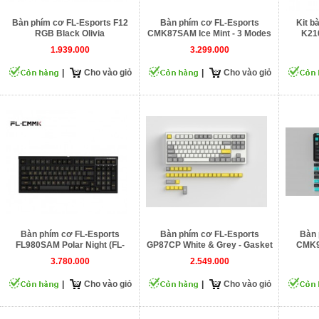
Bàn phím cơ FL-Esports F12
Bàn phím cơ FL-Esports
Kit b
RGB Black Olivia
CMK87SAM Ice Mint - 3 Modes
K21
1.939.000
3.299.000
|
Cho vào giỏ
|
Cho vào giỏ
Bàn phím cơ FL-Esports
Bàn phím cơ FL-Esports
Bàn 
FL980SAM Polar Night (FL-
GP87CP White & Grey - Gasket
CMK9
CMMK Cercis Switch)
Mount
3.780.000
2.549.000
|
Cho vào giỏ
|
Cho vào giỏ