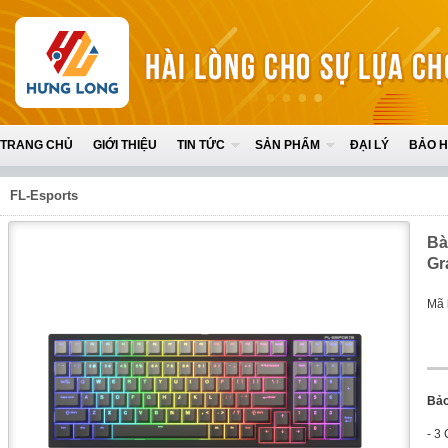
TRANG CHỦ
GIỚI THIỆU
TIN TỨC
SẢN PHẨM
ĐẠI LÝ
BẢO 
FL-Esports
Bà
Gr
Mã 
Bảo
- 3