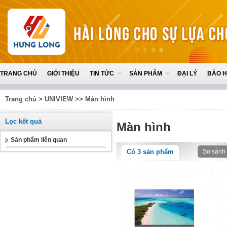
TRANG CHỦ
GIỚI THIỆU
TIN TỨC
SẢN PHẨM
ĐẠI LÝ
BẢO 
Trang chủ
>
UNIVIEW
>>
Màn hình
Lọc kết quả
Màn hình
Sản phẩm liên quan
Có
3
sản phẩm