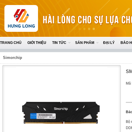
TRANG CHỦ
GIỚI THIỆU
TIN TỨC
SẢN PHẨM
ĐẠI LÝ
BẢO 
Simorchip
SM
Mã 
Bảo
Bộ 
DDR