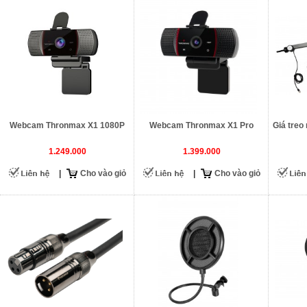
Webcam Thronmax X1 1080P
Webcam Thronmax X1 Pro
Giá treo
1.249.000
1.399.000
|
Cho vào giỏ
|
Cho vào giỏ