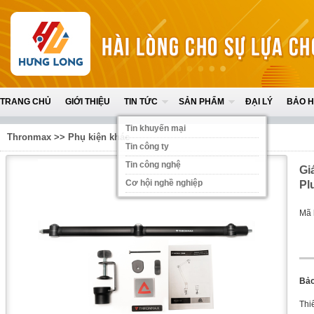
TRANG CHỦ
GIỚI THIỆU
TIN TỨC
SẢN PHẨM
ĐẠI LÝ
BẢO 
Tin khuyến mại
Thronmax
>>
Phụ kiện khác
Tin công ty
Tin công nghệ
Gi
Cơ hội nghề nghiệp
Pl
Mã 
Bảo
Thi