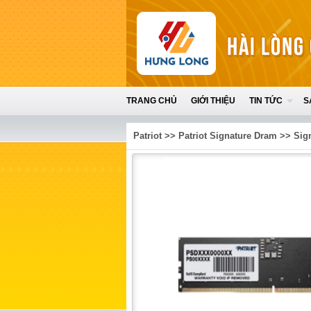
TRANG CHỦ
GIỚI THIỆU
TIN TỨC
S
Patriot
>>
Patriot Signature Dram
>>
Sig