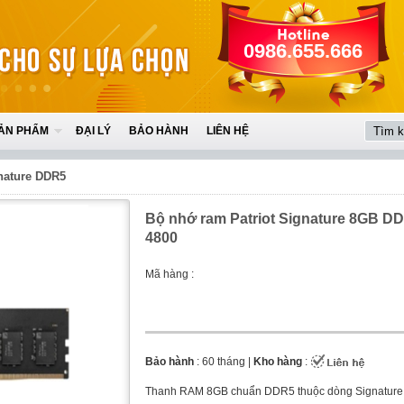
0986.655.666
ẢN PHẨM
ĐẠI LÝ
BẢO HÀNH
LIÊN HỆ
nature DDR5
Bộ nhớ ram Patriot Signature 8GB D
4800
Mã hàng :
Bảo hành
: 60 tháng |
Kho hàng
:
Thanh RAM 8GB chuẩn DDR5 thuộc dòng Signature