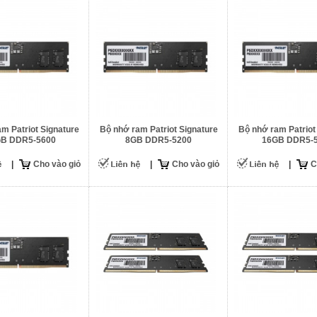
m Patriot Signature
Bộ nhớ ram Patriot Signature
Bộ nhớ ram Patriot
B DDR5-5600
8GB DDR5-5200
16GB DDR5-
|
Cho vào giỏ
|
Cho vào giỏ
|
C