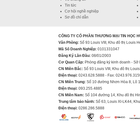
Tin tức
Cơ hội nghề nghiệp
Sơ đồ chỉ dẫn
CÔNG TY CỔ PHẦN THƯƠNG MẠI TIN HỌC 
Văn Phòng:
Số 93 Louis VIII, Khu đô thị Loui
Mã Số Doanh Nghiệp:
0101331047
Đăng Ký Lần Đầu:
08/01/2003
Cơ Quan Cấp:
Phòng đăng ký kinh doanh - Sở 
CN Miền Bắc:
Số 93 Louis VIII, Khu đô thị Lo
Điện thoại:
0243.628.5888 - Fax: 0243.976.315
CN Miền Trung:
Số 10 đường Nhơn Hòa 8, Lô 1
Điện thoại:
093.255.4885
CN Miền Nam:
Số 104 đường 14, Khu đô thị H
Trung tâm bảo hành:
Số 63, Louis XI-LK44, Kh
Điện thoại:
0286.286.5888