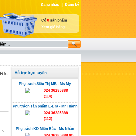
Đăng nhập
|
Đăng ký
Có
0
sản phẩm
Xem giỏ hàng
Hỗ trợ trực tuyến
DR5-
Phụ trách Siêu Thị MB - Ms My
024 36285888
(114)
Phụ trách sản phẩm E-Dra - Mr Thành
024 36285888
(112)
Phụ trách KD Miền Bắc - Ms Nhàn
 từ
024 36285888 (0)