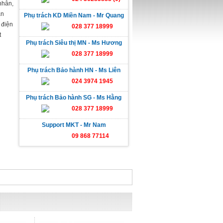
nhân,
ăn
Phụ trách KD Miền Nam - Mr Quang
 điện
028 377 18999
t
Phụ trách Siêu thị MN - Ms Hương
028 377 18999
Phụ trách Bảo hành HN - Ms Liên
024 3974 1945
Phụ trách Bảo hành SG - Ms Hằng
028 377 18999
Support MKT - Mr Nam
09 868 77114