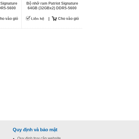
 Signature
Bộ nhớ ram Patriot Signature
DR5-5600
64GB (32GBx2) DDR5-5600
ho vào giỏ
|
Cho vào giỏ
Quy định và bảo mật
Quy định truy cập website